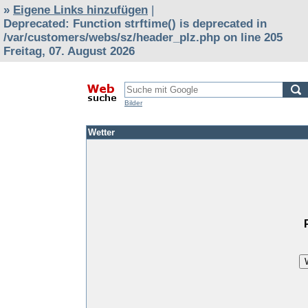
»
Eigene Links hinzufügen
|
Deprecated
: Function strftime() is deprecated in
/var/customers/webs/sz/header_plz.php
on line
205
Freitag, 07. August 2026
Bilder
Wetter