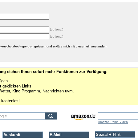
(optional)
(optional)
tenschutzbedingungen
gelesen und erkläre mich mit diesen einverstanden.
rung stehen Ihnen sofort mehr Funktionen zur Verfügung:
ügen
t geklickten Links
 Wetter, Kino Programm, Nachrichten uvm.
 kostenlos!
Amazon Prime Video
Sozial + Flirt
Auskunft
E-Mail