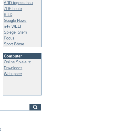
ARD tagesschau
ZDF heute
BILD
Google News
n-tv
WELT
Spiegel
Stern
Focus
Sport
Börse
Computer
Online Spiele
[2]
Downloads
Webspace
n