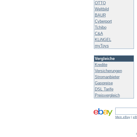
OTTO
Weltbild
BAUR
Cyberport
Tchibo
C&A
KLiNGEL
myToys
Vergleiche
Kredite
Versicherungen
Stromanbieter
Gaspreise
DSL Tarife
Preisvergleich
Mein eBay
|
eB