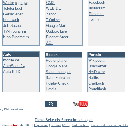
Facebook
Wetter
GMX
[2]
[3]
[4]
Instagram
Telefonbuch
WEB.DE
Pinterest
GelbeSeiten
Yahoo!
Twitter
Immowelt
T-Online
Job Suche
Google Mail
TV-Programm
Outlook Live
Kino-Programm
Freenet
Arcor
AOL
Auto
Reisen
Portale
mobile.de
Routenplaner
Wikipedia
AutoScout24
Google Maps
Übersetzer
Auto BILD
Staumeldungen
NetDoktor
Bahn Fahrplan
Netflix
HolidayCheck
Chefkoch
Hotels
Promiflash
ay Kleinanzeigen
Diese Seite als Startseite festlegen
©
start
zentrale
.de
2026 |
Impressum
|
Kontakt
|
AGB
|
Datenschutz
|
Diese Seite weiterempfehle