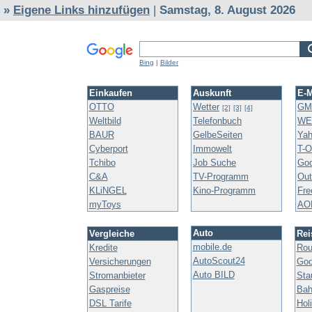
»
Eigene Links hinzufügen
|
Samstag, 8. August 2026
Bing
|
Bilder
Einkaufen
Auskunft
E-M
OTTO
Wetter
GM
[2]
[3]
[4]
Weltbild
Telefonbuch
WE
BAUR
GelbeSeiten
Yah
Cyberport
Immowelt
T-O
Tchibo
Job Suche
Goo
C&A
TV-Programm
Out
KLiNGEL
Kino-Programm
Fre
myToys
AO
Auto
Vergleiche
Rei
mobile.de
Kredite
Rou
AutoScout24
Versicherungen
Goo
Auto BILD
Stromanbieter
Sta
Gaspreise
Bah
DSL Tarife
Hol