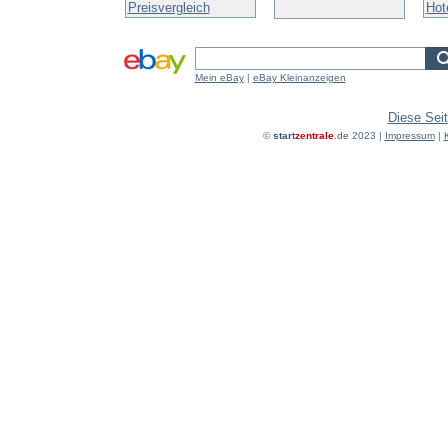
Preisvergleich
Hot
Mein eBay
|
eBay Kleinanzeigen
Diese Seit
©
start
zentrale
.de
2023 |
Impressum
|